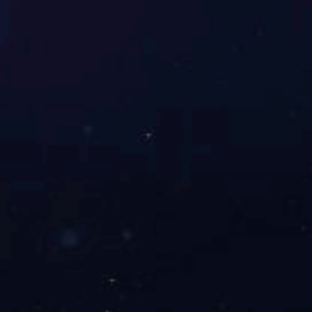
管在二维平面“铺地砖”，而是向三维空间“盖高楼”。
方寸间的创新，看似微不足道，却使芯片性能大大提
升。对普通人而言，它有望带来更持久的手机续航、
更流畅的AI应用体验。以往，很多人倾向于认为，摩
尔定律已遭遇“天花板”，这项成果为摩尔定律的延续
注入了新的生命力。当然，不得不提的是，从纳米跨
入亚纳米时代，物理极限的逼近也将为这项技术的产
业化带来新的考验。
责任编辑：常丽君
科技日报社概况
科技日报概况
报社领导
关于开云手机官方版页面登录入口
联系我们
公示公告
广告刊例
科技日报社公开招聘公告
互联网新闻信息服务许可证
信息网络传播视听节目许可证
举报平台
版权声明