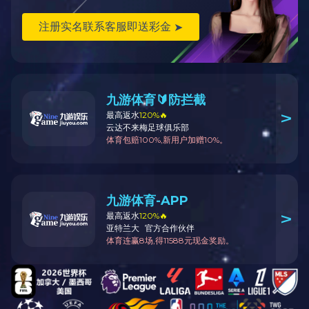
美国IBM公司推出首款亚纳米节点芯片。图源：IBM公司官网
IBM此次提出的新方案，借鉴了城市规划的新思路，
即向上建，而非向外扩。研究人员采用“纳米堆
叠”（Nanostack）新架构，在同一块硅芯片上将晶体
管垂直堆叠为两层，在不继续压缩器件尺寸的情况下
进一步提升晶体管密度。工程师采用类似制作千层蛋
糕的方式制造芯片，先在硅片上制造第一层晶体管，
再覆盖新的硅层并制造第二层晶体管，最后建立上下
两层晶体管之间的电连接，实现垂直集成。